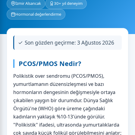
İzmir Alsancak
30+ yıl deneyim
Hormonal değerlendirme
Son gözden geçirme: 3 Ağustos 2026
PCOS/PMOS Nedir?
Polikistik over sendromu (PCOS/PMOS),
yumurtlamanın düzensizleşmesi ve bazı
hormonların dengesinin değişmesiyle ortaya
çıkabilen yaygın bir durumdur. Dünya Sağlık
Örgütü'ne (WHO) göre üreme çağındaki
kadınların yaklaşık %10-13'ünde görülür.
"Polikistik" ifadesi, ultrasonda yumurtalıklarda
çok sayıda küçük folikül görülebilmesini anlatır;