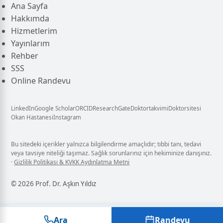
Ana Sayfa
Hakkımda
Hizmetlerim
Yayınlarım
Rehber
SSS
Online Randevu
LinkedIn
Google Scholar
ORCID
ResearchGate
Doktortakvimi
Doktorsitesi
Okan Hastanesi
Instagram
Bu sitedeki içerikler yalnızca bilgilendirme amaçlıdır; tıbbi tanı, tedavi
veya tavsiye niteliği taşımaz. Sağlık sorunlarınız için hekiminize danışınız.
·
Gizlilik Politikası & KVKK Aydınlatma Metni
©
2026
Prof. Dr. Aşkın Yıldız
Ara
Randevu