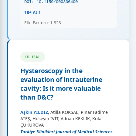
DOI: 10.1159/000336400
18+ Atıf
Etki Faktörü: 1.823
ULUSAL
Hysteroscopy in the
evaluation of intrauterine
cavity: Is it more valuable
than D&C?
Aşkın YILDIZ
, Atilla KÖKSAL, Pınar Fadime
ATEŞ, Hüseyin İVİT, Adnan KEKLİK, Külal
ÇUKUROVA
Turkiye Klinikleri Journal of Medical Sciences