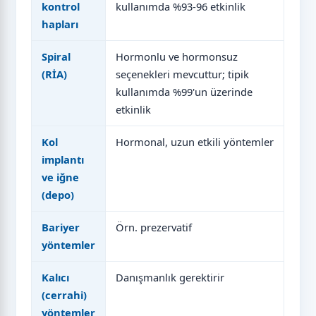
kontrol
kullanımda %93-96 etkinlik
hapları
Spiral
Hormonlu ve hormonsuz
(RİA)
seçenekleri mevcuttur; tipik
kullanımda %99'un üzerinde
etkinlik
Kol
Hormonal, uzun etkili yöntemler
implantı
ve iğne
(depo)
Bariyer
Örn. prezervatif
yöntemler
Kalıcı
Danışmanlık gerektirir
(cerrahi)
yöntemler