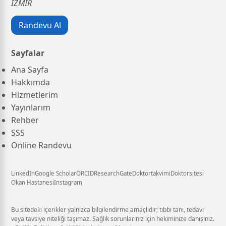
İZMİR
Randevu Al
Sayfalar
Ana Sayfa
Hakkımda
Hizmetlerim
Yayınlarım
Rehber
SSS
Online Randevu
LinkedIn
Google Scholar
ORCID
ResearchGate
Doktortakvimi
Doktorsitesi
Okan Hastanesi
Instagram
Bu sitedeki içerikler yalnızca bilgilendirme amaçlıdır; tıbbi tanı, tedavi
veya tavsiye niteliği taşımaz. Sağlık sorunlarınız için hekiminize danışınız.