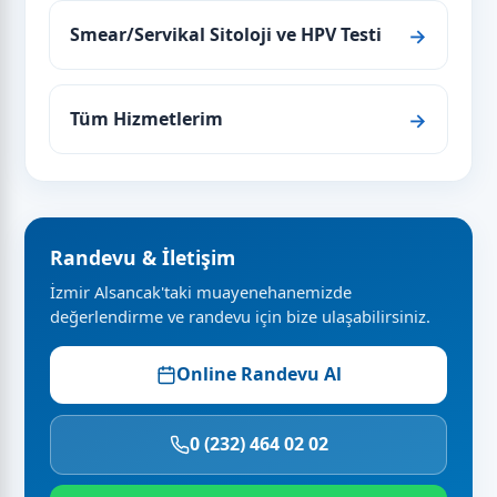
Smear/Servikal Sitoloji ve HPV Testi
Tüm Hizmetlerim
Randevu & İletişim
İzmir Alsancak'taki muayenehanemizde
değerlendirme ve randevu için bize ulaşabilirsiniz.
Online Randevu Al
0 (232) 464 02 02